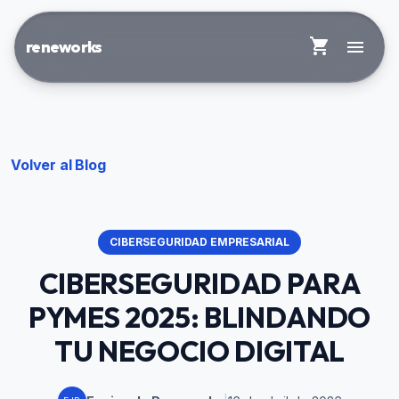
shopping_cart
menu
reneworks
Volver al Blog
CIBERSEGURIDAD EMPRESARIAL
CIBERSEGURIDAD PARA
PYMES 2025: BLINDANDO
TU NEGOCIO DIGITAL