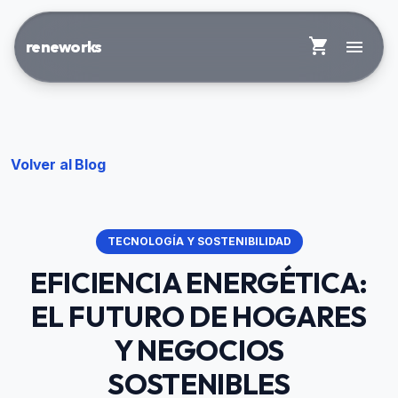
shopping_cart
menu
reneworks
Volver al Blog
TECNOLOGÍA Y SOSTENIBILIDAD
EFICIENCIA ENERGÉTICA:
EL FUTURO DE HOGARES
Y NEGOCIOS
SOSTENIBLES