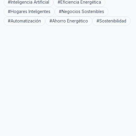
#
Inteligencia Artificial
#
Eficiencia Energética
#
Hogares Inteligentes
#
Negocios Sostenibles
#
Automatización
#
Ahorro Energético
#
Sostenibilidad