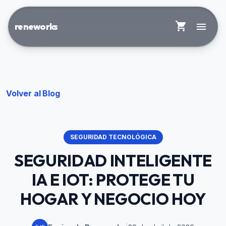
shopping_cart
menu
reneworks
Volver al Blog
SEGURIDAD TECNOLÓGICA
SEGURIDAD INTELIGENTE
IA E IOT: PROTEGE TU
HOGAR Y NEGOCIO HOY