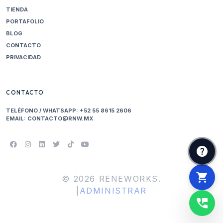
TIENDA
PORTAFOLIO
BLOG
CONTACTO
PRIVACIDAD
CONTACTO
TELÉFONO / WHATSAPP:
+52 55 8615 2606
EMAIL:
CONTACTO@RNW.MX
help
shopping_cart
© 2026 RENEWORKS.
|
ADMINISTRAR
perm_phone_msg