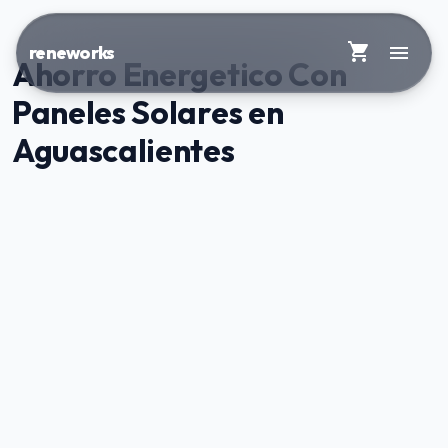
shopping_cart
menu
reneworks
Ahorro Energetico Con
Paneles Solares en
Aguascalientes