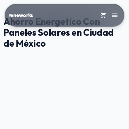
shopping_cart
menu
reneworks
Ahorro Energetico Con
Paneles Solares en Ciudad
de México