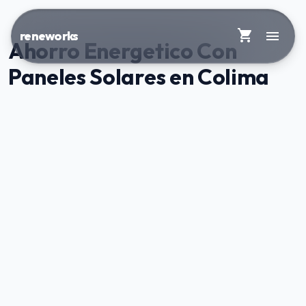
shopping_cart
menu
reneworks
Ahorro Energetico Con
Paneles Solares en Colima