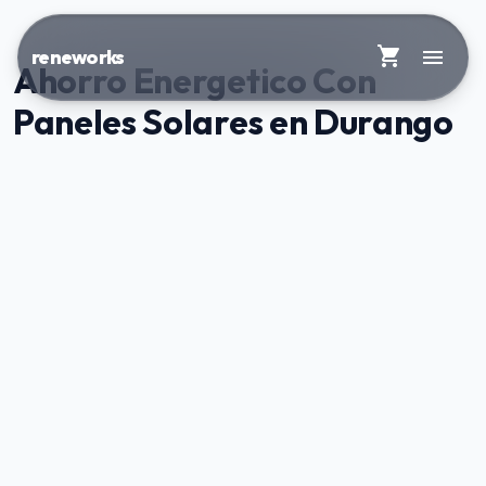
shopping_cart
menu
reneworks
Ahorro Energetico Con
Paneles Solares en Durango