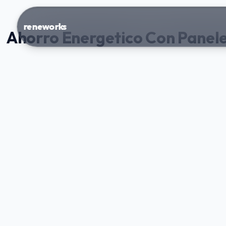
reneworks
Ahorro Energetico Con Panele