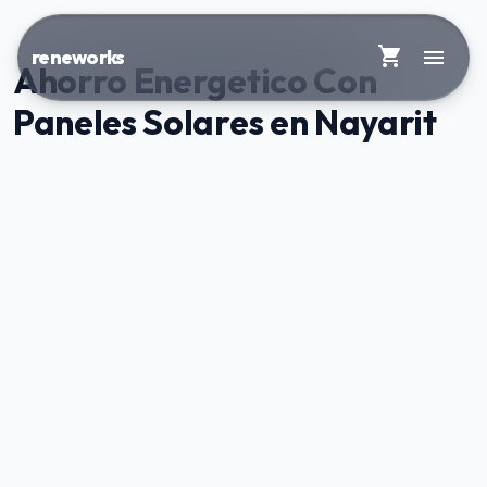
shopping_cart
menu
reneworks
Ahorro Energetico Con
Paneles Solares en Nayarit