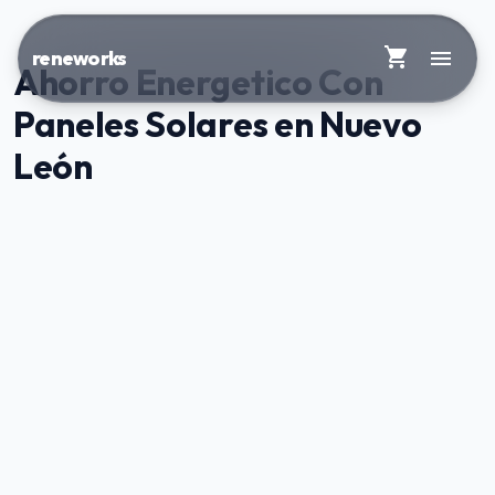
shopping_cart
menu
reneworks
Ahorro Energetico Con
Paneles Solares en Nuevo
León