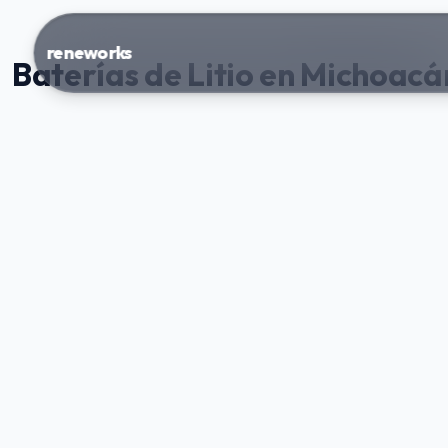
reneworks
Baterías de Litio en Michoacá