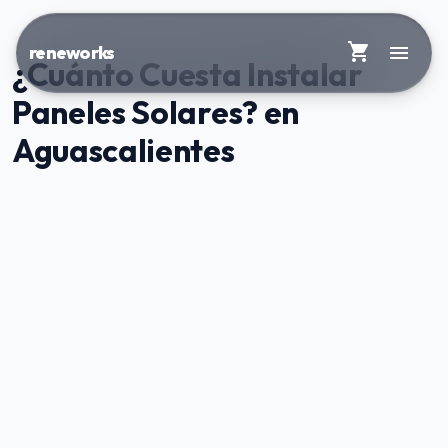
shopping_cart
menu
reneworks
¿Cuánto Cuesta Instalar
Paneles Solares? en
Aguascalientes