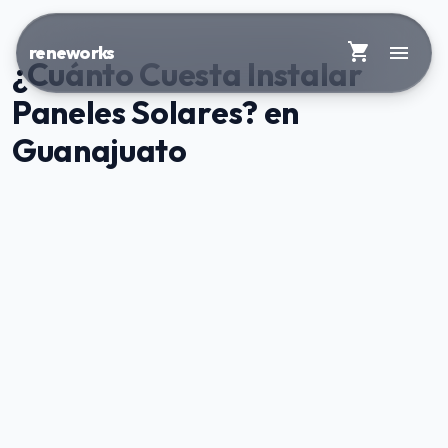
shopping_cart
menu
reneworks
¿Cuánto Cuesta Instalar
Paneles Solares? en
Guanajuato