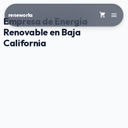
shopping_cart
menu
reneworks
Empresa de Energía
Renovable en Baja
California