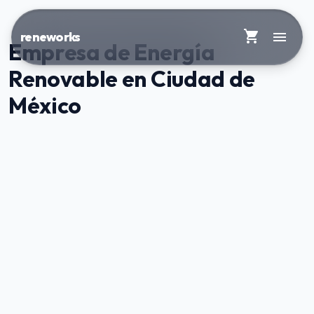
shopping_cart
menu
reneworks
Empresa de Energía
Renovable en Ciudad de
México