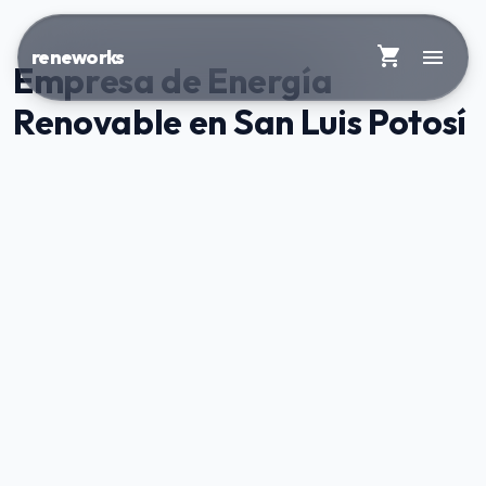
shopping_cart
menu
reneworks
Empresa de Energía
Renovable en San Luis Potosí