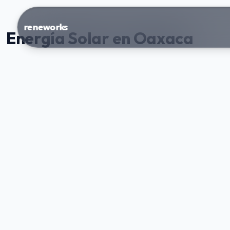
reneworks
Energía Solar en Oaxaca