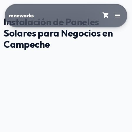
shopping_cart
menu
reneworks
Instalación de Paneles
Solares para Negocios en
Campeche