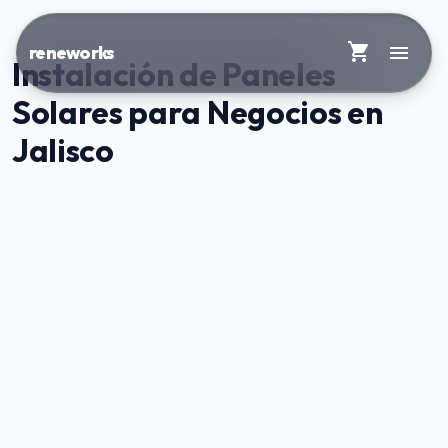
shopping_cart
menu
reneworks
Instalación de Paneles
Solares para Negocios en
Jalisco