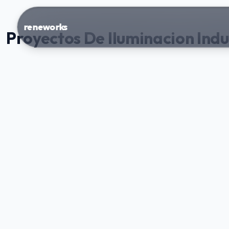
reneworks
Proyectos De Iluminacion Indu