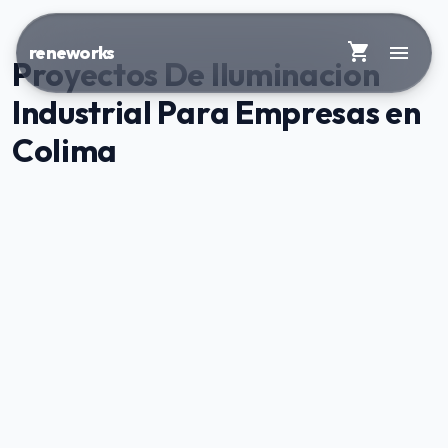
shopping_cart
menu
reneworks
Proyectos De Iluminacion
Industrial Para Empresas en
Colima