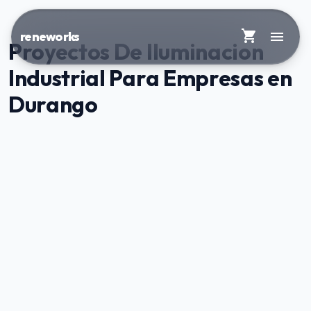
shopping_cart
menu
reneworks
Proyectos De Iluminacion
Industrial Para Empresas en
Durango