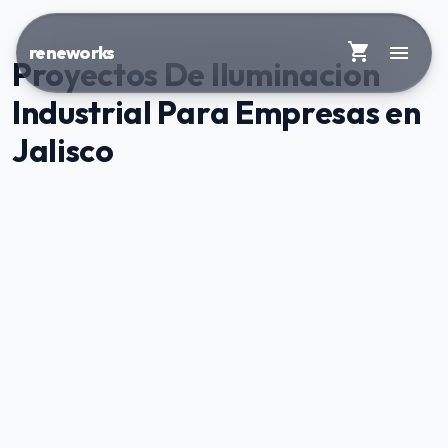
shopping_cart
menu
reneworks
Proyectos De Iluminacion
Industrial Para Empresas en
Jalisco