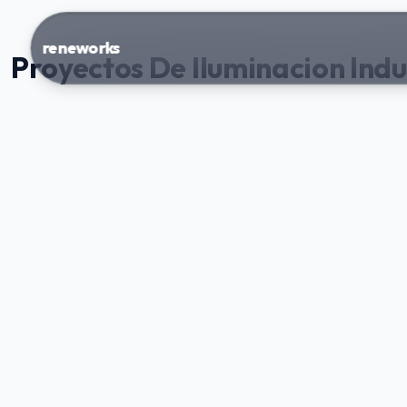
reneworks
Proyectos De Iluminacion Ind