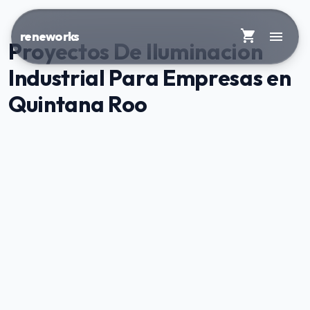
shopping_cart
menu
reneworks
Proyectos De Iluminacion
Industrial Para Empresas en
Quintana Roo