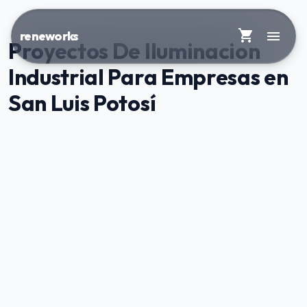
shopping_cart
menu
reneworks
Proyectos De Iluminacion
Industrial Para Empresas en
San Luis Potosí