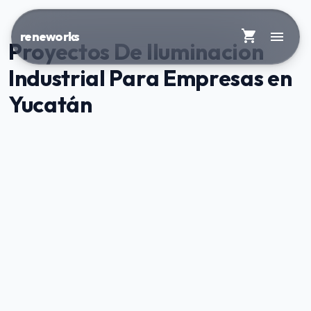
shopping_cart
menu
reneworks
Proyectos De Iluminacion
Industrial Para Empresas en
Yucatán